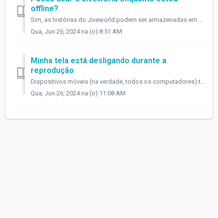
offline?
Sim, as histórias do Jiveworld podem ser armazenadas em cache no seu dispositivo para uso offline. Qualquer história que esteja em curso (você precisará...
Qua, Jun 26, 2024 na (o) 8:51 AM
Minha tela está desligando durante a
reprodução
Dispositivos móveis (na verdade, todos os computadores) têm uma configuração que desliga a tela após um tempo de inatividade. Às vezes, isso não é o que voc...
Qua, Jun 26, 2024 na (o) 11:08 AM